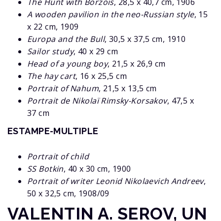
The Hunt with Borzois
, 28,5 x 40,7 cm, 1906
A wooden pavilion in the neo-Russian style
, 15
x 22 cm, 1909
Europa and the Bull
, 30,5 x 37,5 cm, 1910
Sailor study
, 40 x 29 cm
Head of a young boy
, 21,5 x 26,9 cm
The hay cart
, 16 x 25,5 cm
Portrait of Nahum
, 21,5 x 13,5 cm
Portrait de Nikolaï Rimsky-Korsakov
, 47,5 x
37 cm
ESTAMPE-MULTIPLE
Portrait of child
SS Botkin
, 40 x 30 cm, 1900
Portrait of writer Leonid Nikolaevich Andreev
,
50 x 32,5 cm, 1908/09
VALENTIN A. SEROV, UN