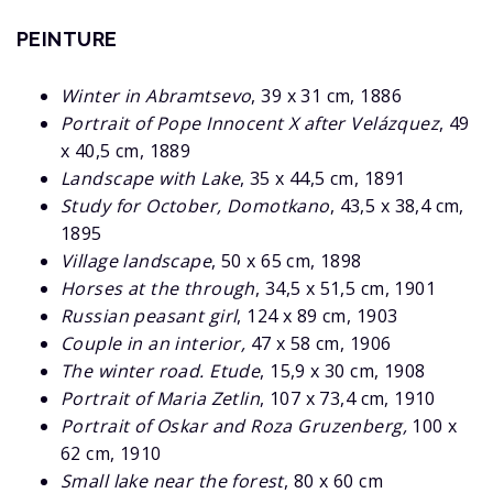
PEINTURE
Winter in Abramtsevo
, 39 x 31 cm, 1886
Portrait of Pope Innocent X after Velázquez
, 49
x 40,5 cm, 1889
Landscape with Lake
, 35 x 44,5 cm, 1891
Study for October, Domotkano
, 43,5 x 38,4 cm,
1895
Village landscape
, 50 x 65 cm, 1898
Horses at the through
, 34,5 x 51,5 cm, 1901
Russian peasant girl
, 124 x 89 cm, 1903
Couple in an interior,
47 x 58 cm, 1906
The winter road. Etude
, 15,9 x 30 cm, 1908
Portrait of Maria Zetlin
, 107 x 73,4 cm, 1910
Portrait of Oskar and Roza Gruzenberg,
100 x
62 cm, 1910
Small lake near the forest
, 80 x 60 cm