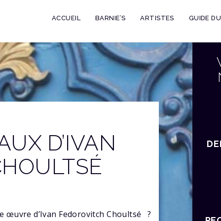
ACCUEIL
BARNIE’S
ARTISTES
GUIDE D
AUX D’IVAN
DE
CHOULTSÉ
ne œuvre d’Ivan Fedorovitch Choultsé
?
RE