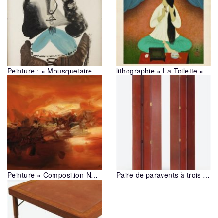
Peinture : « Mousquetaire buste »,1967
lithographie « La Toilette », 1962
Peinture « Composition No. 338 », 1970
Paire de paravents à trois feuilles, 1930 – 1940