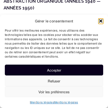
ABSTRACTION ORGANIQUE (ANNÉES 1940 —
ANNÉES 1950)
L’artiste choisit des formes arrondies et abstraites
Gérer le consentement
observées dans la nature. L’abstraction organique
Pour offrir les meilleures expériences, nous utilisons des
influence ainsi les designers américains et
technologies telles que les cookies pour stocker et/ou accéder aux
scandinaves.
informations des appareils. Le fait de consentir à ces technologies
nous permettra de traiter des données telles que le comportement de
navigation ou les ID uniques sur ce site. Le fait de ne pas consentir
ART BRUT (1945)
ou de retirer son consentement peut avoir un effet négatif sur
certaines caractéristiques et fonctions.
L’artiste revendique son absence de formation dans
une école. L’Art Brut, en tant qu’art populaire et
Accepter
autodidacte définit des œuvres produites hors du
système traditionnel.
Refuser
EXPRESSIONNISME ABSTRAIT (1945-1950)
Voir les préférences
Mentions légales
Mentions légales
Les artistes américains de l’expressionnisme